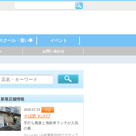
スクール・習い事
イベント
m
お問い合わせ
レンタルスペース・
機械・金属・鉄鋼
印刷・製紙
化学・石油化学
自動車・自動車部
製薬・化粧品
食品・飲料
建築・住宅
英語・英会話
スポーツ
料理
音楽
美容・ネイル
着付け・作法
花・ガーデニング
絵・芸術
塾
幼稚園・保育園
マッサージ
ダンス・日本舞踊
ヨガ・ピラティス
ハンドクラフト
神社・仏閣
お祭り・花火
親子参加型
○○教室
スポーツイベント
音楽・楽器
マルシェ
シェアオフィス
品・バイク
新着店舗情報
2026.07.23
そば
そば処 わさび
手打ち蕎麦と海鮮丼ランチが人気
の蕎...
カレーせいろ総選挙2025でグランプ