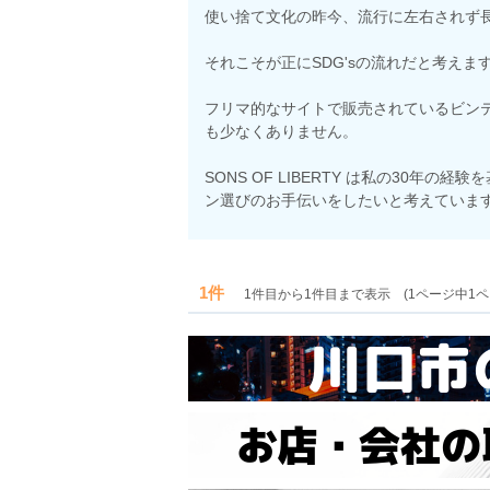
使い捨て文化の昨今、流行に左右されず
それこそが正にSDG'sの流れだと考えま
フリマ的なサイトで販売されているビン
も少なくありません。
SONS OF LIBERTY は私の30
ン選びのお手伝いをしたいと考えていま
1件
1件目から1件目まで表示 (1ページ中1ペ