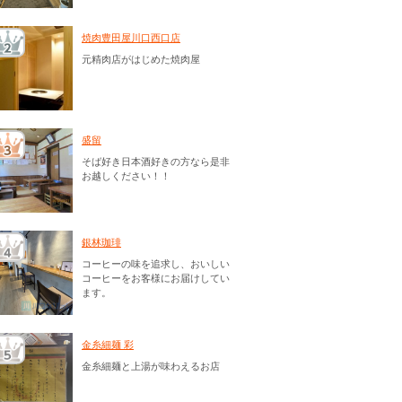
焼肉豊田屋川口西口店
元精肉店がはじめた焼肉屋
盛留
そば好き日本酒好きの方なら是非
お越しください！！
銀林珈琲
コーヒーの味を追求し、おいしい
コーヒーをお客様にお届けしてい
ます。
金糸細麺 彩
金糸細麺と上湯が味わえるお店