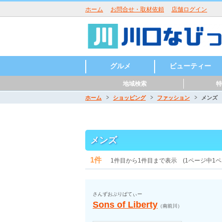
ホーム
お問合せ・取材依頼
店舗ログイン
グルメ
ビューティー
地域検索
特
ラーメン
うどん・そば・麺類
居酒屋・酒屋
和食・日本料理
中華・中国料理
焼肉・鉄板焼
イタリアン
洋食・西洋料理
鍋
パン・ピザ
カフェ・スイーツ
バー・バル
魚介・海鮮料理
バイキング
寿司
カレー
創作料理
アジア・エスニック
各国料理
カラオケ・パーティ
お好み焼き
定食・食堂
焼き鳥・からあげ
お弁当・キッチンカ
その他グルメ
ハンバーガー
つけ麺
まぜそば
うどん
そば
ラーメン
寿司
天ぷら
会席料理
うどん・そば
沖縄料理
とんかつ
パスタ
ピッツア
コース料理
ハンバーグ
カレー
喫茶店
パンケーキ
かき氷
和菓子
ケーキ
チョコレート
タイ料理
韓国料理
ベトナム料理
ロシア料理
スペイン料理
フレンチ
美容室・ヘアサロン
理容室・床屋
まつげエクステ
ネイルサロン
エステサロン
ー・屋台
ホーム
ショッピング
ファッション
メンズ
川口駅周辺
東川口駅周辺
西川口駅周辺
川口元郷駅周辺
南鳩ヶ谷駅周辺
鳩ヶ谷駅周辺
新井宿駅周辺
戸塚安行駅周辺
メンズ
1件
1件目から1件目まで表示 (1ページ中1ペ
さんずおぶりばてぃー
Sons of Liberty
（南前川）