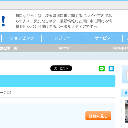
川口なびっ！は、埼玉県川口市に関するグルメや市内で暮
らす人々、気になるネタ、最新情報など川口市に関わる情
報をビシバシお届けするポータルメディアですっ！
ショッピング
レジャー
サービス
集記事一覧
Twiitter
Instagra
食料品
ファッション
本・雑誌・漫画
家電・電化製品
自転車・バイク
新車・中古車
スポーツ用品
メガネ・コンタク
CD・DVD
リサイクルショップ
骨董・陶磁器
着物・呉服
美容・健康
家具・インテリア
花・ガーデニング
雑貨
ペット用品
音楽・楽器
セレクトショップ
ドラッグストア・薬
その他
ヴィンテージ・古道
キャンプ・アウトド
メンズ
レディース
時計
貴金属
アクセサリー
カラオケ
ボーリング・ダーツ
ゲームセンター
映画館・劇場
健康ランド・温泉
占い・手相
バッティング
ライブハウス・音楽
体験・ツアー
公園
その他レジャー
マッサージ
整体
鍼灸
接骨・整骨
リラクゼーション
フットケア
カイロプラクティッ
ホテル・旅館
レンタルショップ
ペット関連
賃貸・不動産
冠婚葬祭
歯科・病院
健康・スポーツ
便利屋・家事代行・
建築・土木・造園
IT・Web
製造業
質屋・リサイクルシ
パフォーマー・ダン
修理
公共機関
その他サービス
クリーニング・コイ
外国語・翻訳
アニマル・ペット
花・フラワーアート
ト・サングラス
局
具
ア
ク
掃除
ョップ
ス
ンランドリー
ージ目)
詳細を見る