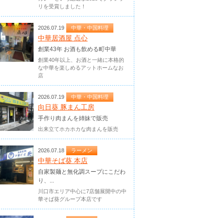
リを受賞しました！
2026.07.19
中華・中国料理
中華居酒屋 点心
創業43年 お酒も飲める町中華
創業40年以上、お酒と一緒に本格的
な中華を楽しめるアットホームなお
店
2026.07.19
中華・中国料理
向日葵 豚まん工房
手作り肉まんを姉妹で販売
出来立てホカホカな肉まんを販売
2026.07.18
ラーメン
中華そば葵 本店
自家製麺と無化調スープにこだわ
り、...
川口市エリア中心に7店舗展開中の中
華そば葵グループ本店です