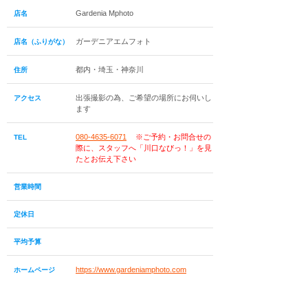
Gardenia Mphoto
店名
ガーデニアエムフォト
店名（ふりがな）
都内・埼玉・神奈川
住所
出張撮影の為、ご希望の場所にお伺いし
アクセス
ます
080-4635-6071
※ご予約・お問合せの
TEL
際に、スタッフへ「川口なびっ！」を見
たとお伝え下さい
営業時間
定休日
平均予算
https://www.gardeniamphoto.com
ホームページ