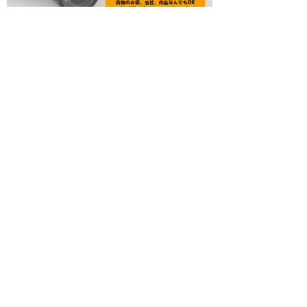
レジャーランキング
居酒屋ランキング
グルメランキング
Cafe Restaurant ANDG
緑に包まれる優しい時間のカフェレ
ストラン