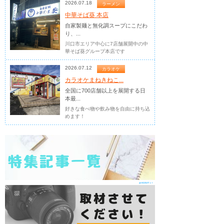
2026.07.18
ラーメン
中華そば葵 本店
自家製麺と無化調スープにこだわ
り、...
川口市エリア中心に7店舗展開中の中
華そば葵グループ本店です
2026.07.12
カラオケ
カラオケまねきねこ...
全国に700店舗以上を展開する日
本最...
好きな食べ物や飲み物を自由に持ち込
めます！