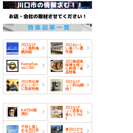
川口なび
川口おいし
っ！無料掲
い食パン選
載詳細
手権
川口御成道
FunnyFun
味噌を使っ
nyにGO
た料理・食
品特集
川口市出身
川口なび
のシンガー
っ！Blog開
に取材特集
始！
川口なび
KATSU総
っ！世界を
酒記
食らう Vol.
1
子供と楽し
東川口グラ
める川口市