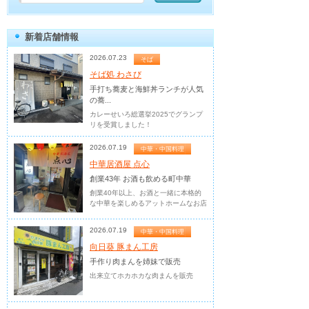
新着店舗情報
2026.07.23
そば
そば処 わさび
手打ち蕎麦と海鮮丼ランチが人気
の蕎...
カレーせいろ総選挙2025でグランプ
リを受賞しました！
2026.07.19
中華・中国料理
中華居酒屋 点心
創業43年 お酒も飲める町中華
創業40年以上、お酒と一緒に本格的
な中華を楽しめるアットホームなお店
2026.07.19
中華・中国料理
向日葵 豚まん工房
手作り肉まんを姉妹で販売
出来立てホカホカな肉まんを販売