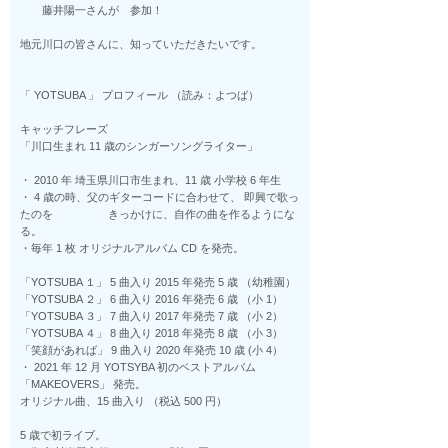
藤井陽一さんが 参加！
地元川口の皆さんに、知っていただきたいです。
「 YOTSUBA 」 プロフィール （読み：よつば）
キャッチフレーズ
「川口生まれ 11 歳のシンガーソングライター」
・ 2010 年 埼玉県川口市生まれ、11 歳 小学校 6 年生
・ 4 歳の時、父のギターコードに合わせて、 即興で歌っ
たのを きっかけに、自作の曲を作るようにな
る。
・毎年 1 枚 オリジナルアルバム CD を発売。
「YOTSUBA １」 5 曲入り 2015 年発売 5 歳 （幼稚園）
「YOTSUBA ２」 6 曲入り 2016 年発売 6 歳 （小 1）
「YOTSUBA ３」 7 曲入り 2017 年発売 7 歳 （小 2）
「YOTSUBA ４」 8 曲入り 2018 年発売 8 歳 （小 3）
「笑顔があれば」 9 曲入り 2020 年発売 10 歳 (小 4）
・ 2021 年 12 月 YOTSYBA 初のベストアルバム
「MAKEOVERS」 発売。
オリジナル曲、15 曲入り （税込 500 円）
5 歳で初ライブ。