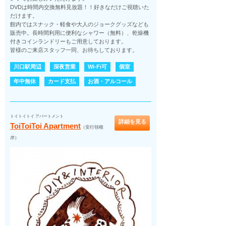
DVDは時間内交換無料見放題！！好きなだけご視聴いた
だけます。
館内ではスナック・軽食や大人のジョークグッズなども
販売中。長時間利用に便利なシャワー（無料）、乾燥機
付きコインランドリーもご用意しております。
皆様のご来店スタッフ一同、お待ちしております。
川口駅周辺
深夜営業
Wi-Fi可
個室
年中無休
カード支払
お酒・アルコール
トイトイトイ アパートメント
詳細を見る
ToiToiToi Apartment
（安行領根
岸）