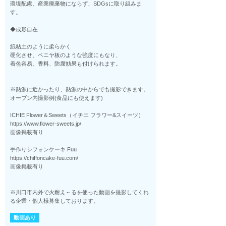
環境配慮、産業廃棄物にならず、SDGsに取り組みま
す。
◆成形自在
紙粘土のように柔らかく
硬化させ、ベニヤ板のような強度にもなり、
着色容易、香料、防腐効果も付けられます。
※熱源に近かったり、熱源の中からでも撮影できます。
オーブン内撮影例(食品にも使えます)
ICHIE Flower＆Sweets（イチエ フラワー&スイーツ）
https://www.flower-sweets.jp/
画像掲載有り
手作りシフォンケーキ Fuu
https://chiffoncake-fuu.com/
画像掲載有り
※川口市内外で火耐え～るを使った動画を撮影してくれ
る企業・個人様募集しております。
動画あり