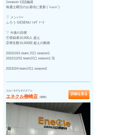
1season 12話編成
毎週土曜日のお昼頃に更新 (´⊙ω⊙`)
▽ メンバー
ふろう GESENU ｼｮｳﾞｧｰﾗ
▽ 今後の目標
①登録者10,000人 超え
②再生数10,000回 超えの動画
2022/10/1 team 川口 season1
2022/12/31 team川口 season1 完
2023/2/4 team川口 season2
えねくるやなぎさきてん
詳細を見る
エネクル柳崎店
（柳崎）