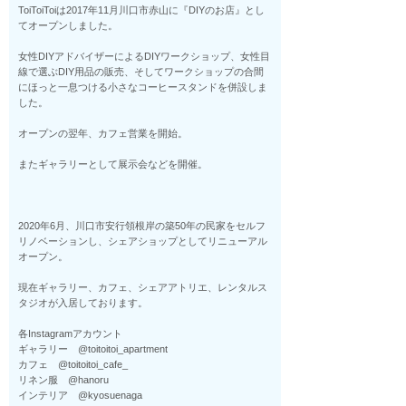
ToiToiToiは2017年11月川口市赤山に『DIYのお店』とし
てオープンしました。
女性DIYアドバイザーによるDIYワークショップ、女性目
線で選ぶDIY用品の販売、そしてワークショップの合間
にほっと一息つける小さなコーヒースタンドを併設しま
した。
オープンの翌年、カフェ営業を開始。
またギャラリーとして展示会などを開催。
2020年6月、川口市安行領根岸の築50年の民家をセルフ
リノベーションし、​シェアショップとしてリニューアル
オープン。
現在ギャラリー、カフェ、シェアアトリエ、レンタルス
タジオが入居しております。
各Instagramアカウント
ギャラリー @toitoitoi_apartment
カフェ @toitoitoi_cafe_
リネン服 @hanoru
インテリア @kyosuenaga