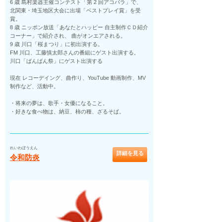
6 歳 島村楽器主催コンテスト「第 2 回アコパラ」で、
北関東・埼玉地区大会に出場「ベストプレイ賞」を受
賞。
8 歳 ニッポン放送「あなたとハッピー 自主制作ＣＤ紹介
コーナー」で紹介され、 曲がオンエアされる。
9 歳 川口「桜まつり」に初出演する。
FM 川口、工藤慎太郎さんの番組にゲスト出演する。
川口「ばんばん祭」にゲスト出演する
現在 レコーデイング、曲作り、YouTube 動画制作、MV
制作など、活動中。
・将来の夢は、歌手・女優になること。
・好きな食べ物は、納豆、柿の種、ざるそば。
れいわぼうえん
詳細を見る
令和防炎