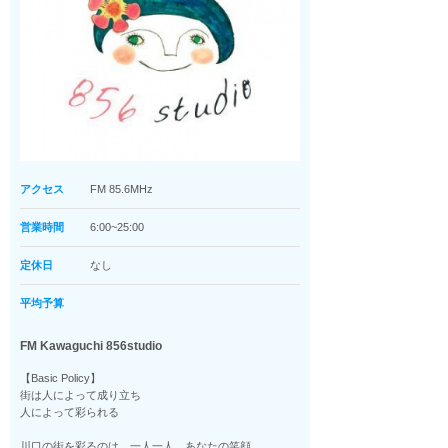
アクセス
FM 85.6MHz
営業時間
6:00~25:00
定休日
なし
平均予算
FM Kawaguchi 856studio
【Basic Policy】
街は人によって成り立ち
人によって彩られる
川口の街を彩るのは、一人一人、あなたの笑顔。