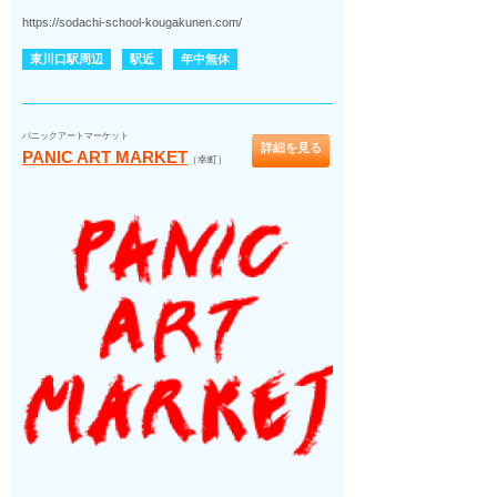
https://sodachi-school-kougakunen.com/
東川口駅周辺
駅近
年中無休
パニックアートマーケット
詳細を見る
PANIC ART MARKET
（幸町）