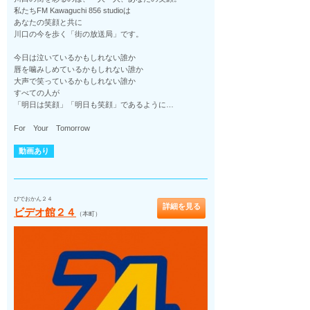
私たちFM Kawaguchi 856 studioは
あなたの笑顔と共に
川口の今を歩く「街の放送局」です。
今日は泣いているかもしれない誰か
唇を噛みしめているかもしれない誰か
大声で笑っているかもしれない誰か
すべての人が
「明日は笑顔」「明日も笑顔」であるように…
For Your Tomorrow
動画あり
びでおかん２４
詳細を見る
ビデオ館２４
（本町）