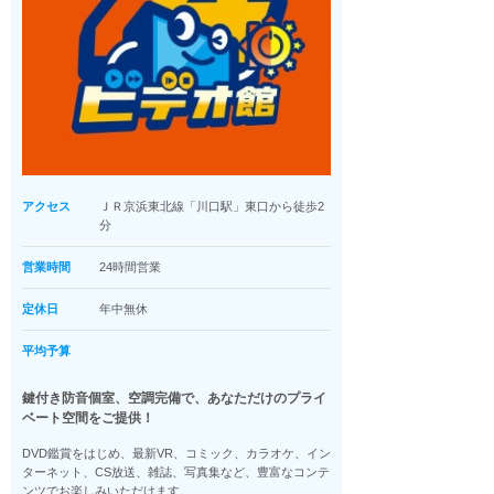
アクセス
ＪＲ京浜東北線「川口駅」東口から徒歩2
分
営業時間
24時間営業
定休日
年中無休
平均予算
鍵付き防音個室、空調完備で、あなただけのプライ
ベート空間をご提供！
DVD鑑賞をはじめ、最新VR、コミック、カラオケ、イン
ターネット、CS放送、雑誌、写真集など、豊富なコンテ
ンツでお楽しみいただけます。