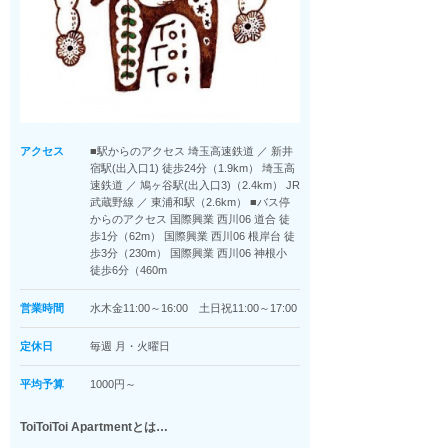
アクセス
■駅からのアクセス 埼玉高速鉄道 ／ 新井
宿駅(出入口1) 徒歩24分（1.9km） 埼玉高
速鉄道 ／ 鳩ヶ谷駅(出入口3)（2.4km） JR
武蔵野線 ／ 東浦和駅（2.6km） ■バス停
からのアクセス 国際興業 西川06 道合 徒
歩1分（62m） 国際興業 西川06 根岸台 徒
歩3分（230m） 国際興業 西川06 神根小
徒歩6分（460m
営業時間
水木金11:00～16:00 土日祝11:00～17:00
定休日
毎週 月・火曜日
平均予算
1000円～
ToiToiToi Apartmentとは…