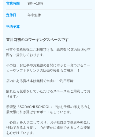
営業時間
9時〜18時
定休日
年中無休
平均予算
東川口初のコワーキングスペースです
仕事や資格勉強にご利用頂ける、総席数40席の快適な空
間をご提供しております。
その他、お仕事やお勉強の合間にホッと一息つけるコー
ヒーやソフトドリンクの販売や軽食もご用意！！
店内にある資格本は無料で自由にご利用可能！
疲れたら仮眠をしていただけるスペースもご用意してお
ります♪
学習塾『SODACHI SCHOOL』ではお子様の考える力を
最大限に引き延ばすサポートをしています。
「心育」を大切にしており、お子様自身で課題を発見し
行動できるよう促し、心が豊かに成長できるような授業
を心がけています。